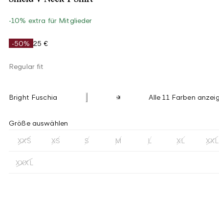
-10% extra für Mitglieder
-50%
25 €
Regular fit
Bright Fuschia
Alle 11 Farben anzei
Größe auswählen
XXS
XS
S
M
L
XL
XXL
XXXL