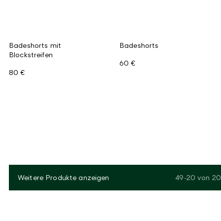
Badeshorts mit
Badeshorts
Blockstreifen
60 €
80 €
Weitere Produkte anzeigen
49-20
von
20