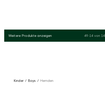
Weitere Produkte anzeigen
49-14
von
14
Kinder
/
Boys
/
Hemden