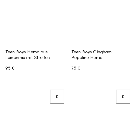
Teen Boys Hemd aus
Teen Boys Gingham
Leinenmix mit Streifen
Popeline-Hemd
95 €
75 €