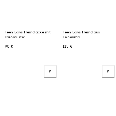
Teen Boys Hemdjacke mit
Teen Boys Hemd aus
Karomuster
Leinenmix
90 €
115 €