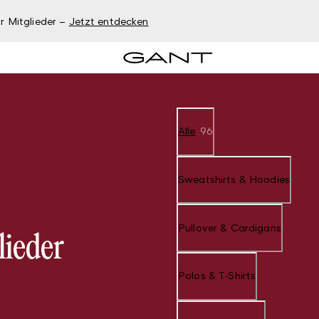
r Mitglieder –
Jetzt entdecken
Alle
96
Sweatshirts & Hoodies
Pullover & Cardigans
lieder
Polos & T-Shirts