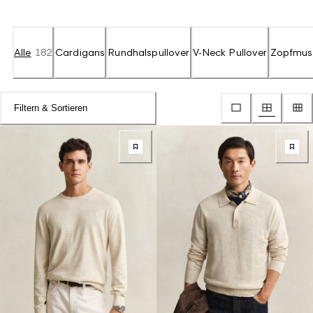
Alle
182
Cardigans
Rundhalspullover
V-Neck Pullover
Zopfmust
Filtern & Sortieren