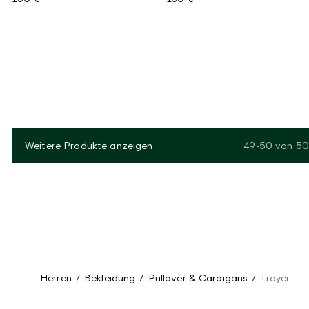
Weitere Produkte anzeigen
49-50
von
50
Herren
/
Bekleidung
/
Pullover & Cardigans
/
Troyer