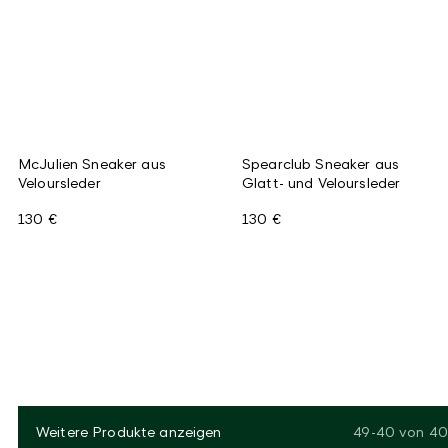
McJulien Sneaker aus
Spearclub Sneaker aus
Veloursleder
Glatt- und Veloursleder
130 €
130 €
Weitere Produkte anzeigen
49-40
von
40