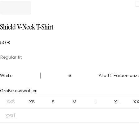
Shield V-Neck T-Shirt
50 €
Regular fit
White
Alle 11 Farben anz
Größe auswählen
XXS
XS
S
M
L
XL
X
XXXL