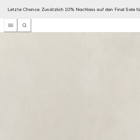
Letzte Chance: Zusätzlich 10% Nachlass auf den Final Sale fü