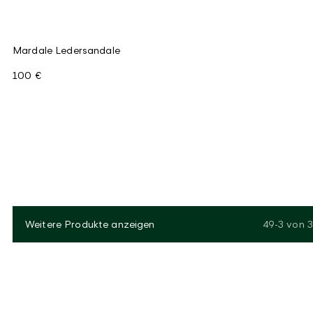
Mardale Ledersandale
100 €
Weitere Produkte anzeigen
49-3
von
3