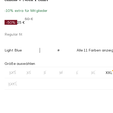
-10% extra für Mitglieder
50 €
-50%
25 €
Regular fit
Light Blue
Alle 11 Farben anzei
Größe auswählen
XXS
XS
S
M
L
XL
XXL
XXXL