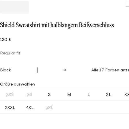
Shield Sweatshirt mit halblangem Reißverschluss
120 €
Regular fit
Black
Alle 17 Farben anz
Größe auswählen
XXS
XS
S
M
L
XL
X
XXXL
4XL
5XL