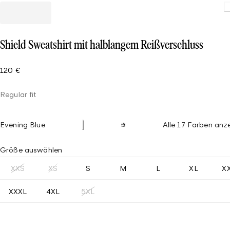
Loadin
Shield Sweatshirt mit halblangem Reißverschluss
120 €
Regular fit
Evening Blue
Alle 17 Farben anz
Größe auswählen
XXS
XS
S
M
L
XL
X
XXXL
4XL
5XL