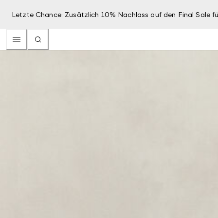
Letzte Chance: Zusätzlich 10% Nachlass auf den Final Sale fü