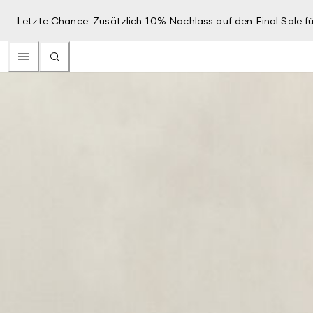
Letzte Chance: Zusätzlich 10% Nachlass auf den Final Sale fü