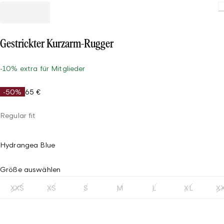
Gestrickter Kurzarm-Rugger
-10% extra für Mitglieder
-50%
65 €
Regular fit
Hydrangea Blue
Größe auswählen
XXS
XS
S
M
L
XL
X