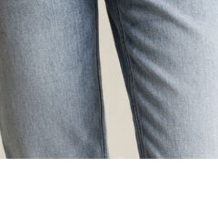
ing...