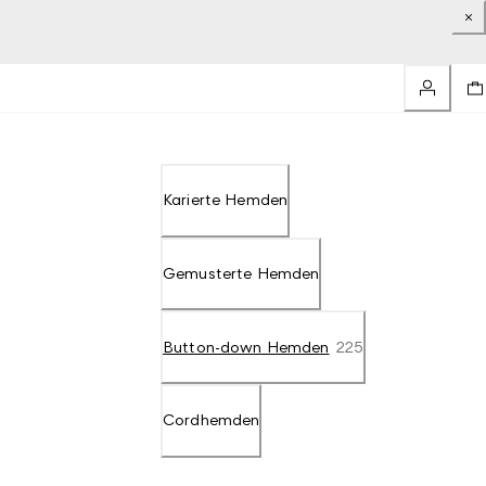
Karierte Hemden
Gemusterte Hemden
Button-down Hemden
225
Cordhemden