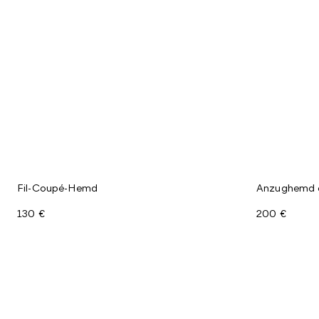
Fil-Coupé-Hemd
Anzughemd a
130 €
200 €