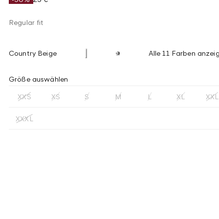
Regular fit
Country Beige
Alle 11 Farben anzei
Größe auswählen
XXS
XS
S
M
L
XL
XXL
XXXL