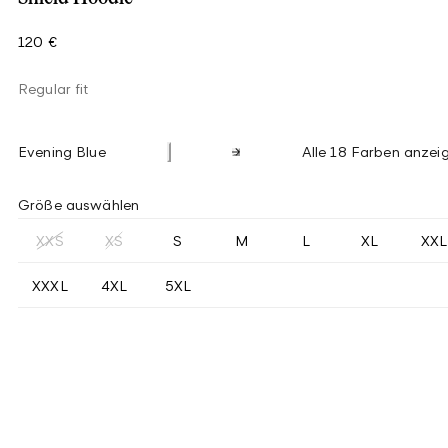
120 €
Regular fit
Evening Blue
Alle 18 Farben anzei
Größe auswählen
XXS
XS
S
M
L
XL
XXL
XXXL
4XL
5XL