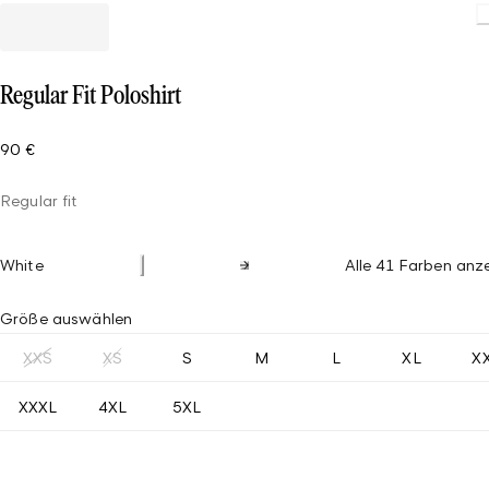
Regular Fit Poloshirt
90 €
Regular fit
White
Alle 41 Farben anz
Größe auswählen
XXS
XS
S
M
L
XL
X
XXXL
4XL
5XL