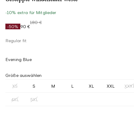
-10% extra für Mitglieder
180 €
-50%
90 €
Regular fit
Evening Blue
Größe auswählen
XS
S
M
L
XL
XXL
XXX
4XL
5XL