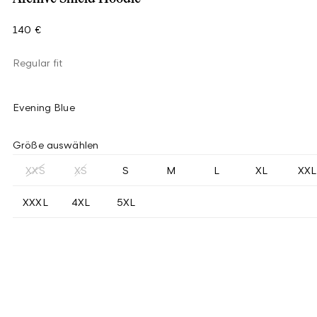
140 €
Regular fit
Evening Blue
Größe auswählen
XXS
XS
S
M
L
XL
XXL
XXXL
4XL
5XL