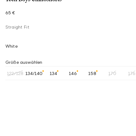
65 €
Straight Fit
White
Größe auswählen
122/128
134/140
134
146
158
170
176