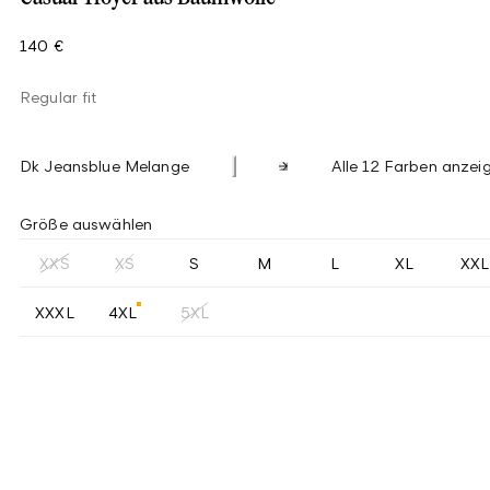
140 €
Regular fit
Dk Jeansblue Melange
Alle 12 Farben anzei
Größe auswählen
XXS
XS
S
M
L
XL
XXL
XXXL
4XL
5XL