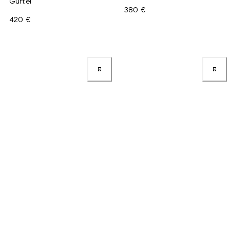
Gürtel
380 €
420 €