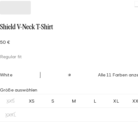
Shield V-Neck T-Shirt
50 €
Regular fit
White
Alle 11 Farben anz
Größe auswählen
XXS
XS
S
M
L
XL
X
XXXL