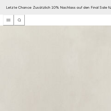
Letzte Chance: Zusätzlich 10% Nachlass auf den Final Sale fü