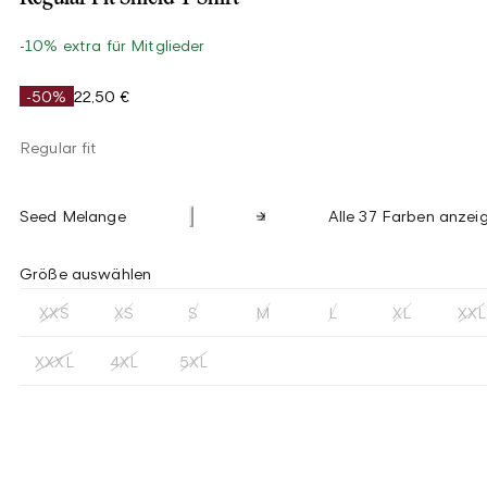
-10% extra für Mitglieder
-50%
22,50 €
Regular fit
Seed Melange
Alle 37 Farben anzei
Größe auswählen
XXS
XS
S
M
L
XL
XXL
XXXL
4XL
5XL