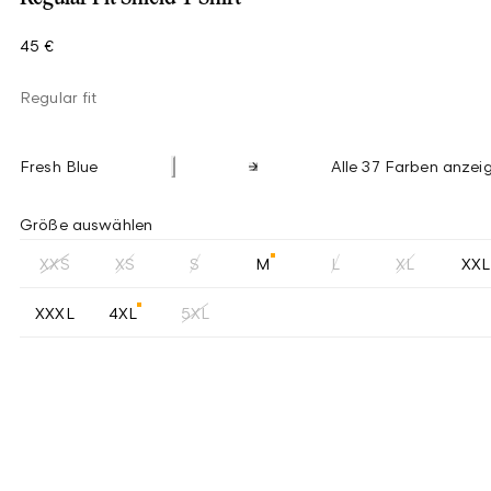
45 €
Regular fit
Fresh Blue
Alle 37 Farben anzei
Größe auswählen
XXS
XS
S
M
L
XL
XXL
XXXL
4XL
5XL