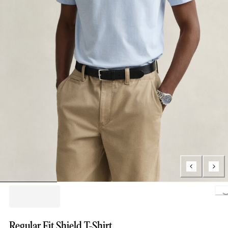
Load
Regular Fit Shield T-Shirt