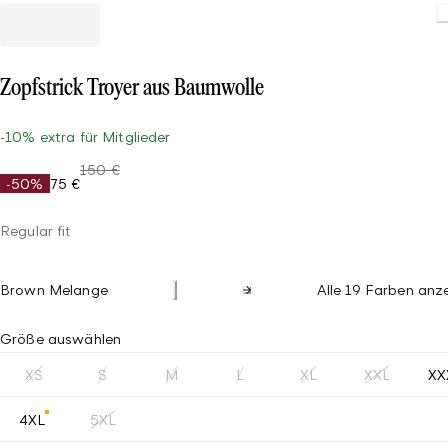
Zopfstrick Troyer aus Baumwolle
-10% extra für Mitglieder
150 €
-50%
75 €
Regular fit
Brown Melange
Alle 19 Farben anz
Größe auswählen
XS
S
M
L
XL
XXL
XX
4XL
5XL