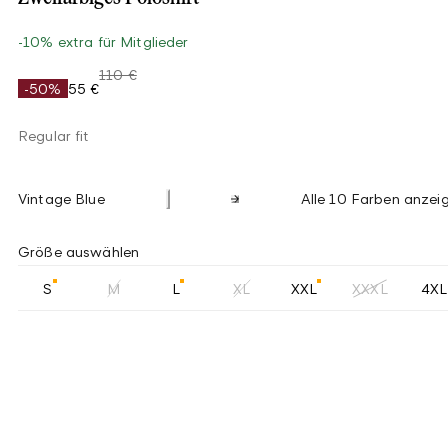
-10% extra für Mitglieder
110 €
-50%
55 €
Regular fit
Vintage Blue
Alle 10 Farben anzei
Größe auswählen
S
M
L
XL
XXL
XXXL
4XL