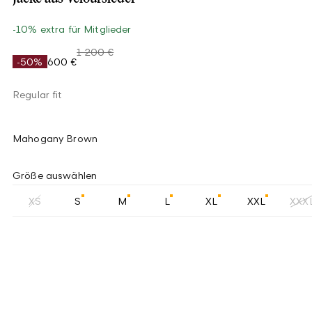
-10% extra für Mitglieder
1 200 €
-50%
600 €
Regular fit
Mahogany Brown
Größe auswählen
XS
S
M
L
XL
XXL
XXX