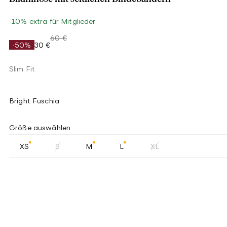
-10% extra für Mitglieder
60 €
-50%
30 €
Slim Fit
Bright Fuschia
Größe auswählen
XS
S
M
L
XL