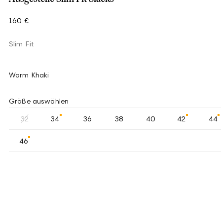
160 €
Slim Fit
Warm Khaki
Größe auswählen
32
34
36
38
40
42
44
46