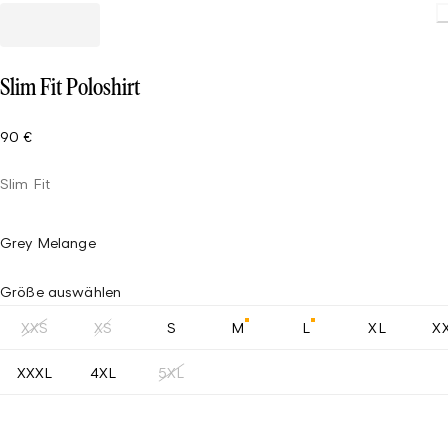
Loading.
Slim Fit Poloshirt
90 €
Slim Fit
Grey Melange
Größe auswählen
XXS
XS
S
M
L
XL
X
XXXL
4XL
5XL