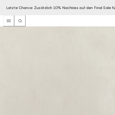
Letzte Chance: Zusätzlich 10% Nachlass auf den Final Sale fü