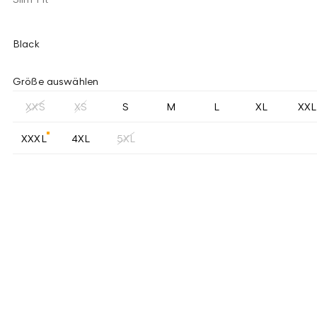
Black
Größe auswählen
XXS
XS
S
M
L
XL
XXL
XXXL
4XL
5XL