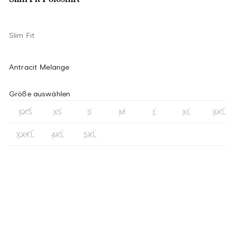
Slim Fit
Antracit Melange
Größe auswählen
XXS
XS
S
M
L
XL
XXL
XXXL
4XL
5XL