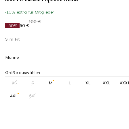
-10% extra für Mitglieder
100 €
-50%
50 €
Slim Fit
Marine
Größe auswählen
XS
S
M
L
XL
XXL
XXX
4XL
5XL