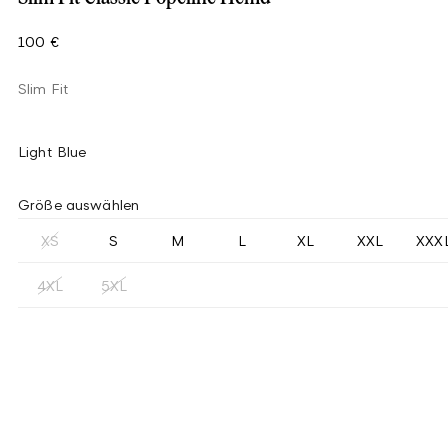
100 €
Slim Fit
Light Blue
Größe auswählen
XS
S
M
L
XL
XXL
XXX
4XL
5XL