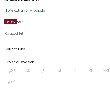
-10% extra für Mitglieder
-50%
55 €
Relaxed Fit
Apricot Pink
Größe auswählen
XXS
XS
S
M
L
XL
XXL
XXXL