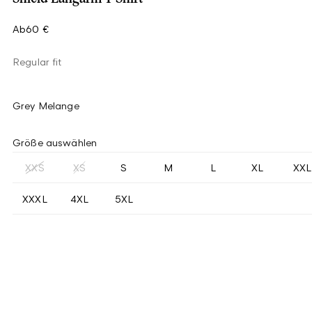
Ab
60 €
Regular fit
Grey Melange
Größe auswählen
XXS
XS
S
M
L
XL
XXL
XXXL
4XL
5XL