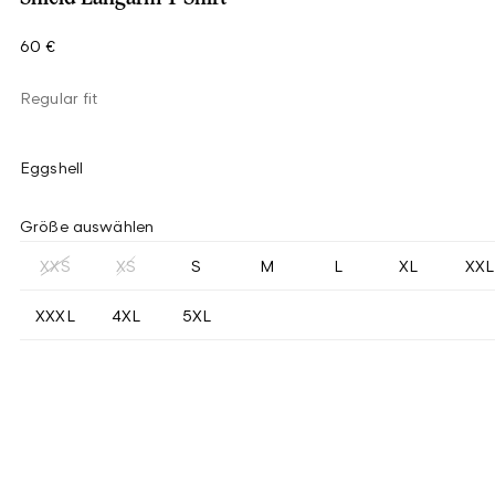
60 €
Regular fit
Eggshell
Größe auswählen
XXS
XS
S
M
L
XL
XXL
XXXL
4XL
5XL