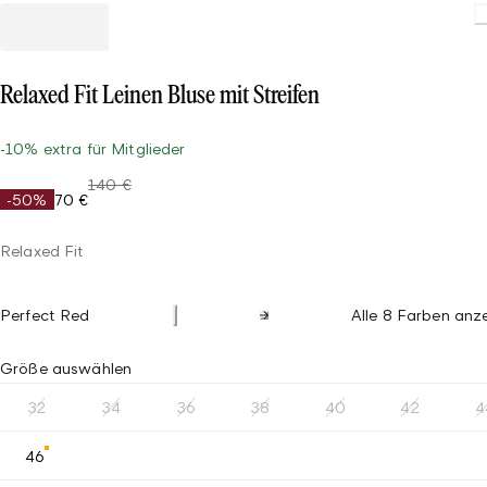
Relaxed Fit Leinen Bluse mit Streifen
-10% extra für Mitglieder
140 €
-50%
70 €
Relaxed Fit
Perfect Red
Alle 8 Farben anz
Größe auswählen
32
34
36
38
40
42
4
46