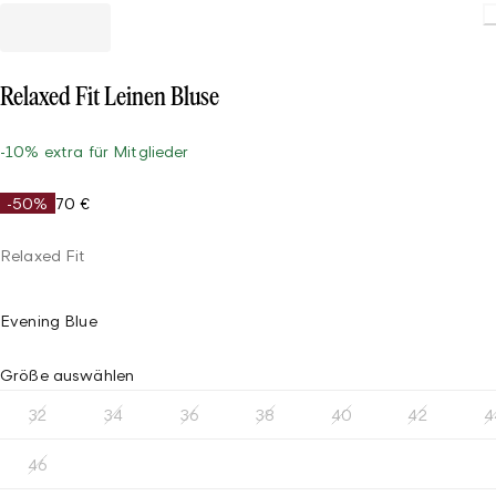
Relaxed Fit Leinen Bluse
-10% extra für Mitglieder
-50%
70 €
Relaxed Fit
Evening Blue
Größe auswählen
32
34
36
38
40
42
4
46