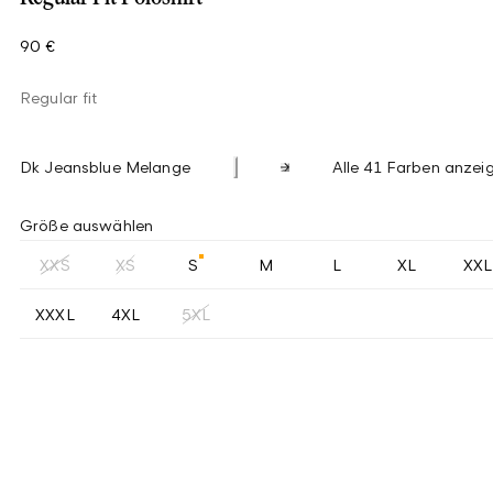
90 €
Regular fit
Dk Jeansblue Melange
Alle 41 Farben anzei
Größe auswählen
XXS
XS
S
M
L
XL
XXL
XXXL
4XL
5XL