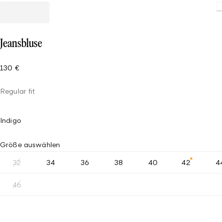
Loading.
Jeansbluse
130 €
Regular fit
Indigo
Größe auswählen
32
34
36
38
40
42
4
46