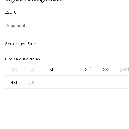
120 €
Regular fit
Semi Light Blue
Größe auswählen
XS
S
M
L
XL
XXL
XXX
4XL
5XL