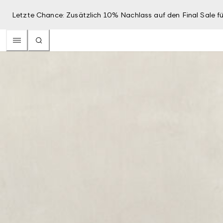
Letzte Chance: Zusätzlich 10% Nachlass auf den Final Sale fü