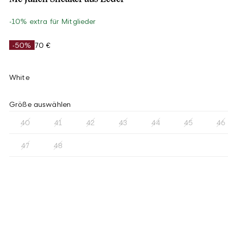
-10% extra für Mitglieder
-50%
70 €
White
Größe auswählen
40
41
42
43
44
45
46
47
48