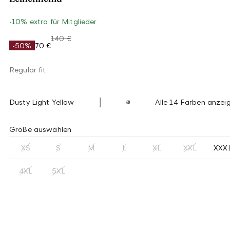
-10% extra für Mitglieder
140 €
-50%
70 €
Regular fit
Dusty Light Yellow
Alle 14 Farben anzei
Größe auswählen
XS
S
M
L
XL
XXL
XXX
4XL
5XL