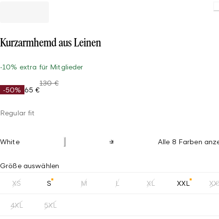
Kurzarmhemd aus Leinen
-10% extra für Mitglieder
130 €
-50%
65 €
Regular fit
White
Alle 8 Farben anz
Größe auswählen
XS
S
M
L
XL
XXL
XX
4XL
5XL