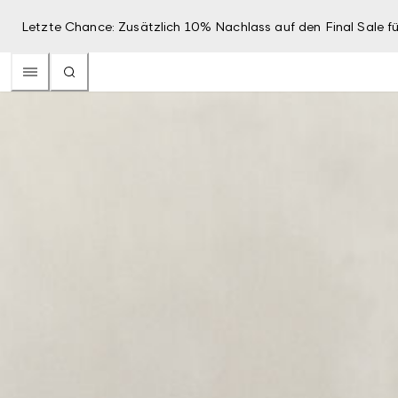
Letzte Chance: Zusätzlich 10% Nachlass auf den Final Sale fü