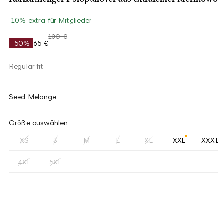
-10% extra für Mitglieder
130 €
-50%
65 €
Regular fit
Seed Melange
Größe auswählen
XS
S
M
L
XL
XXL
XXX
4XL
5XL