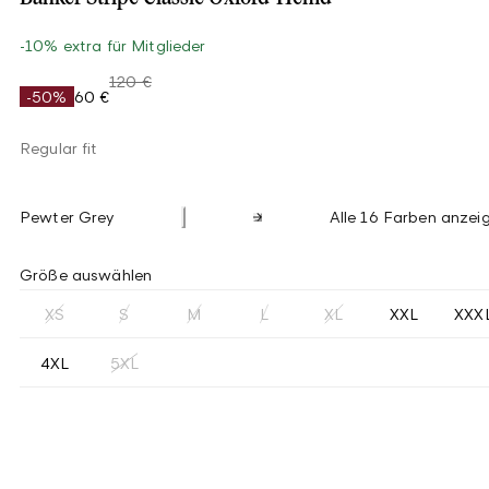
-10% extra für Mitglieder
120 €
-50%
60 €
Regular fit
Pewter Grey
Alle 16 Farben anzei
Größe auswählen
XS
S
M
L
XL
XXL
XXX
4XL
5XL