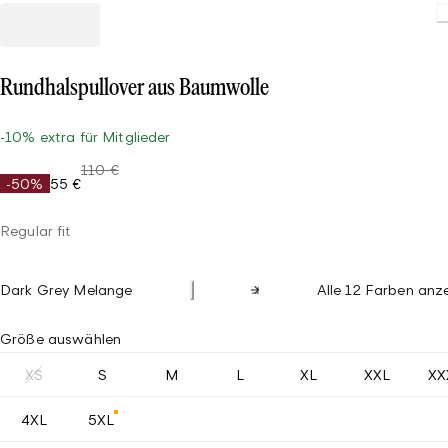
Rundhalspullover aus Baumwolle
-10% extra für Mitglieder
110 €
-50%
55 €
Regular fit
Dark Grey Melange
Alle 12 Farben anz
Größe auswählen
XS
S
M
L
XL
XXL
XX
4XL
5XL